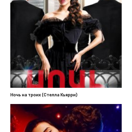
Ночь на троих (Стелла Кьярри)