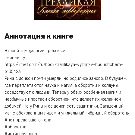
Аннотация к книге
Второй том дилогии Трехликая.
Первый тут
https://litnet.com/ru/book/trehlikaya-vyzhit-v-budushchem-
b105423
Рина с дочкой почти умерли, но родились заново. В будущем,
где переплетаются наука и магия, а оборотни и колдуны
соседствуют с людьми. Теперь у обеих особенная магия и
необычные ипостаси оборотней, что делает их желанной
добычей. Но у Рины и ее дочки есть защитники. Загадочный
маг с обожженным лицом и уникальный гибридный оборотень.
#нет предающего тела
#оборотни
#истинная пара