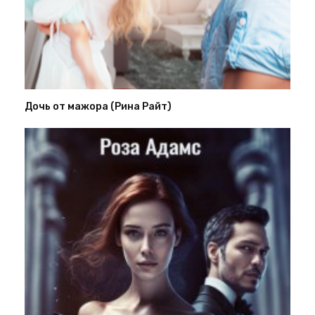
Дочь от мажора (Рина Райт)