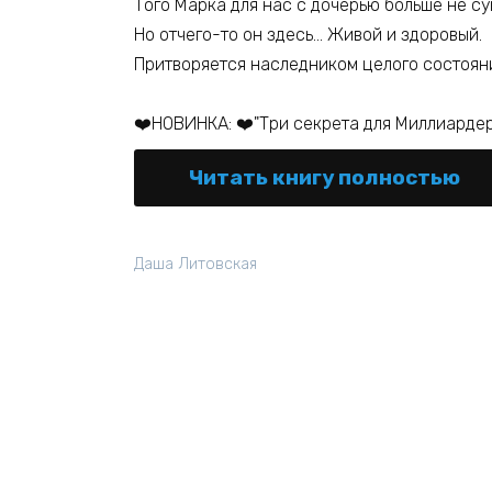
Того Марка для нас с дочерью больше не су
Но отчего-то он здесь… Живой и здоровый.
Притворяется наследником целого состояни
❤️НОВИНКА: ❤️"Три секрета для Миллиарде
Читать книгу полностью
Даша Литовская