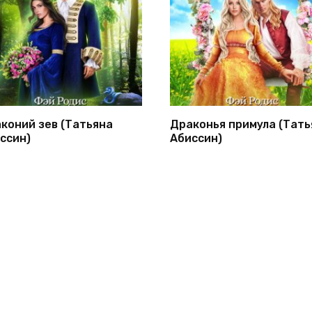
коний зев (Татьяна
Драконья примула (Тать
ссин)
Абиссин)