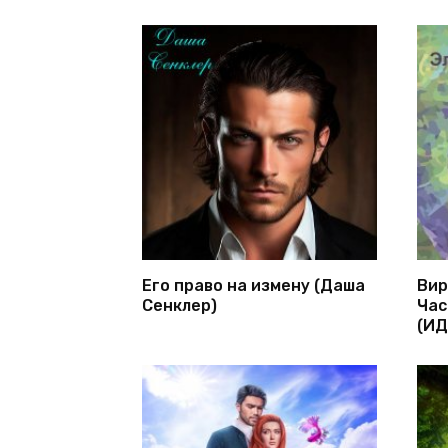
Его право на измену (Даша
Вир
Сенклер)
Час
(ИД