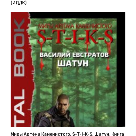
(ИДДК)
Миры Артёма Каменистого. S-T-I-K-S. Шатун. Книга