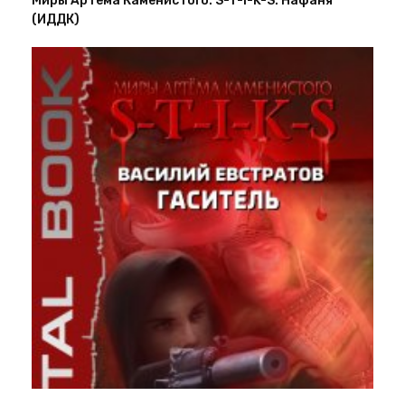
Миры Артёма Каменистого. S-T-I-K-S. Нафаня
(ИДДК)