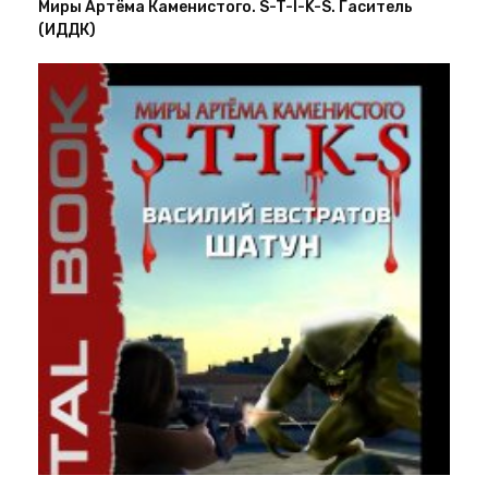
Миры Артёма Каменистого. S-T-I-K-S. Гаситель
(ИДДК)