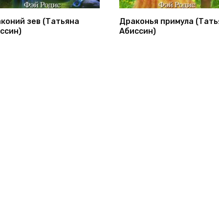
коний зев (Татьяна
Драконья примула (Тать
ссин)
Абиссин)