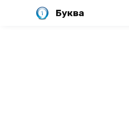
Перейти
к
Буква
содержанию