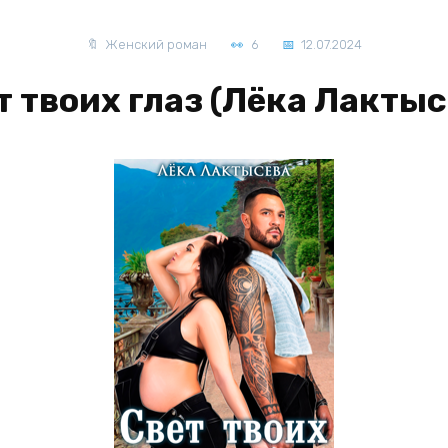
Женский роман
6
12.07.2024
т твоих глаз (Лёка Лактыс