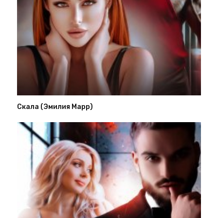
Скала (Эмилия Марр)