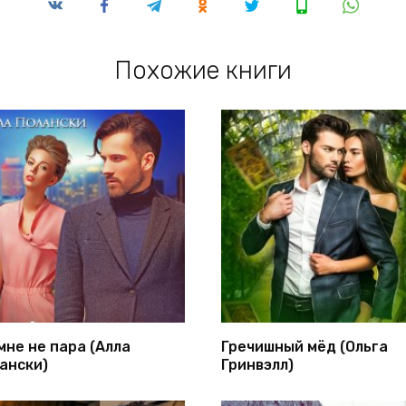
Похожие книги
мне не пара (Алла
Гречишный мёд (Ольга
ански)
Гринвэлл)