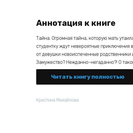
Аннотация к книге
Тайна. Огромная тайна, которую мать утаил
студентку ждут невероятные приключения в
от девушки новоиспеченные родственники и
Замужество? Нежданно-негаданно?! О таком
Читать книгу полностью
Кристина Михайлова