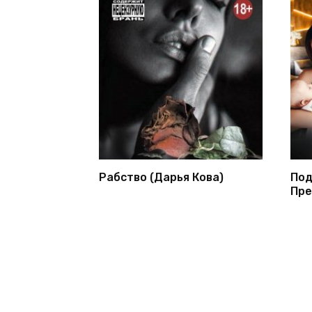
Рабство (Дарья Кова)
Под
Пре