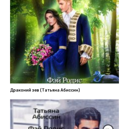
Драконий зев (Татьяна Абиссин)