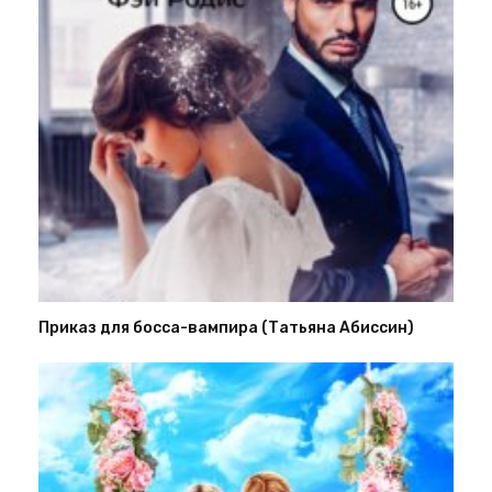
Приказ для босса-вампира (Татьяна Абиссин)