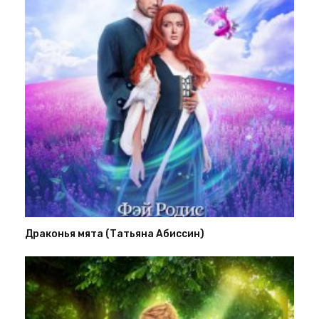
Драконья мята (Татьяна Абиссин)