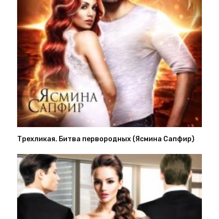
Трехликая. Битва первородных (Ясмина Сапфир)