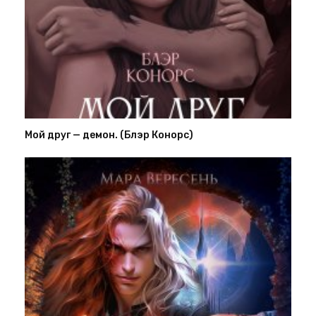
Мой друг — демон. (Блэр Конорс)