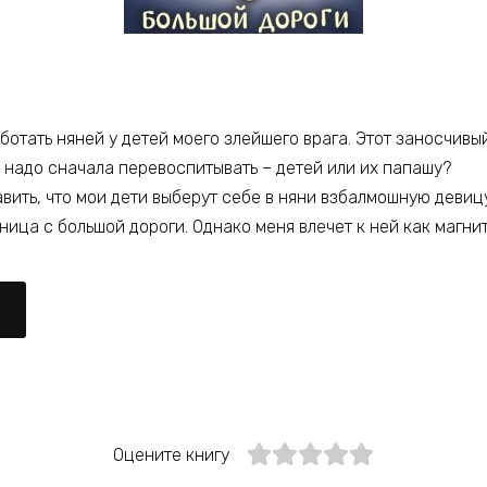
аботать няней у детей моего злейшего врага. Этот заносчив
о надо сначала перевоспитывать – детей или их папашу?
вить, что мои дети выберут себе в няни взбалмошную девиц
ца с большой дороги. Однако меня влечет к ней как магни
Оцените книгу