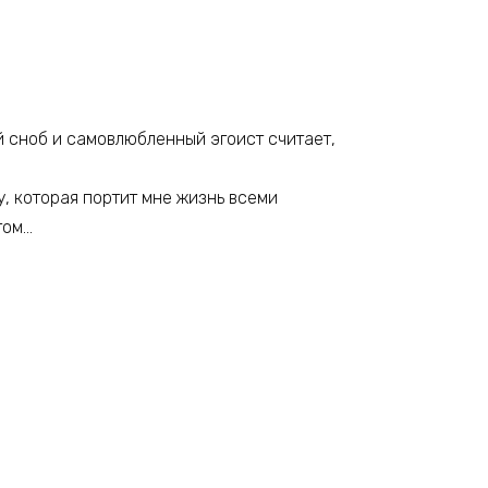
ый сноб и самовлюбленный эгоист считает,
у, которая портит мне жизнь всеми
том…