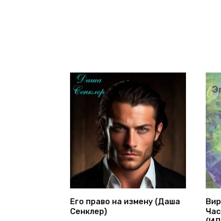
Его право на измену (Даша
Вир
Сенклер)
Час
(ИД