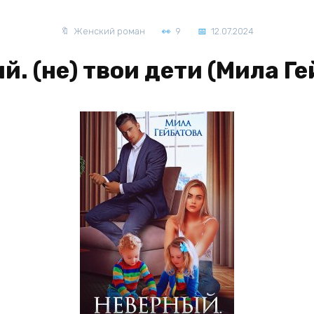
Женский роман
9
12.07.2024
. (не) твои дети (Мила Г