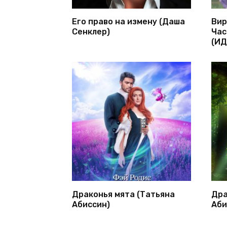
Его право на измену (Даша
Вир
Сенклер)
Час
(ИД
Драконья мята (Татьяна
Дра
Абиссин)
Аби