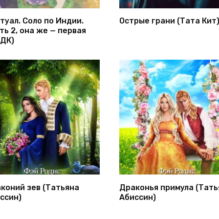
туал. Соло по Индии.
Острые грани (Тата Кит
ть 2, она же — первая
ДК)
коний зев (Татьяна
Драконья примула (Тать
ссин)
Абиссин)