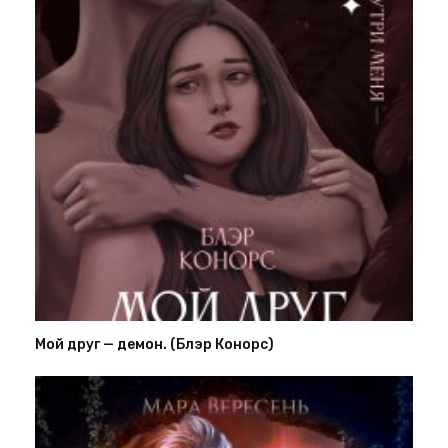
Мой друг — демон. (Блэр Конорс)