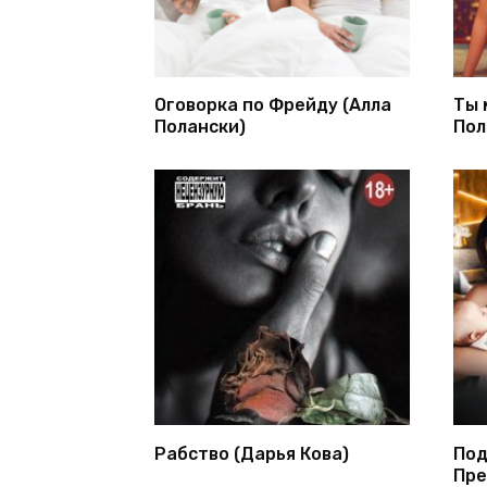
Оговорка по Фрейду (Алла
Ты 
Полански)
Пол
Рабство (Дарья Кова)
Под
Пре