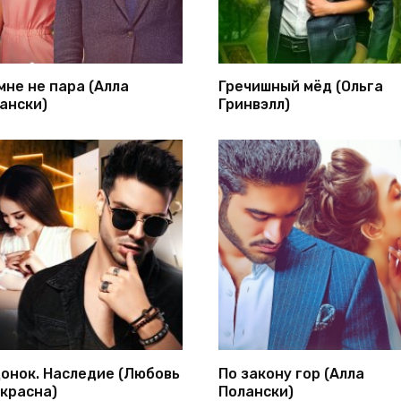
мне не пара (Алла
Гречишный мёд (Ольга
ански)
Гринвэлл)
онок. Наследие (Любовь
По закону гор (Алла
красна)
Полански)