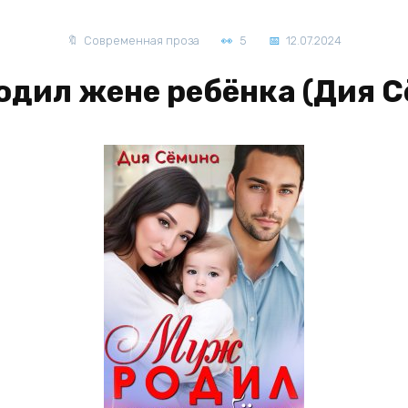
Современная проза
5
12.07.2024
одил жене ребёнка (Дия С