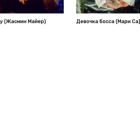
у (Жасмин Майер)
Девочка босса (Мари Са