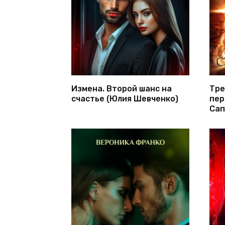
Измена. Второй шанс на
Тре
счастье (Юлия Шевченко)
пер
Сап