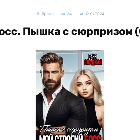
Драма
64
12.07.2024
осс. Пышка с сюрпризом 