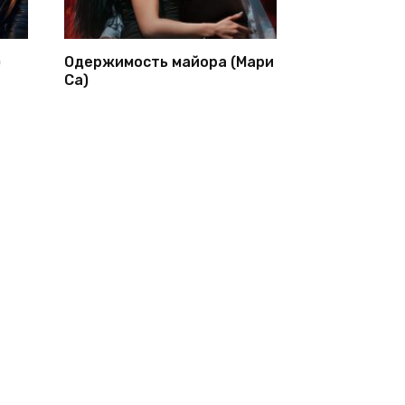
)
Одержимость майора (Мари
Са)