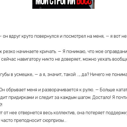
— он вдруг круто повернулся и посмотрел на меня, — я вот 
ак резко начинаете кричать. — Я понимаю, что мое оправдани
— сейчас навигатору никто не доверяет, можно уехать вообще
губы в усмешке, — а я, значит, такой …, да? Ничего не поним
— Он обрывает меня и разворачивается к рулю. — Больше ка
ит придирками и следит за каждым шагом. Достало! Я почти 
?!
т от нее отвернется весь коллектив, она потеряет поддержку
нь часто преподносит сюрпризы…