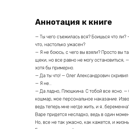
Аннотация к книге
— Ты чего съежилась вся? Боишься что ли? 
что, настолько ужасен?
— Я не боюсь, с чего вы взяли? Просто вы т
щеки, но все равно не могу остановиться, 
хотя бы примерно.
— Да ты что! — Олег Александрович скривил 
— Я не…
— Да ладно, Плюшкина. С тобой все ясно. 
кошмар, мое персональное наказание. Извод
ведь теперь мне негде жить, и я…беременна
Варе придется несладко, ведь в один момен
Но, все не так ужасно, как кажется, и жиз