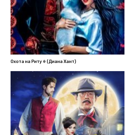
Охота на Риту ☬ (Диана Хант)