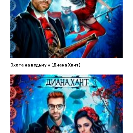
Охота на ведьму ☬ (Диана Хант)