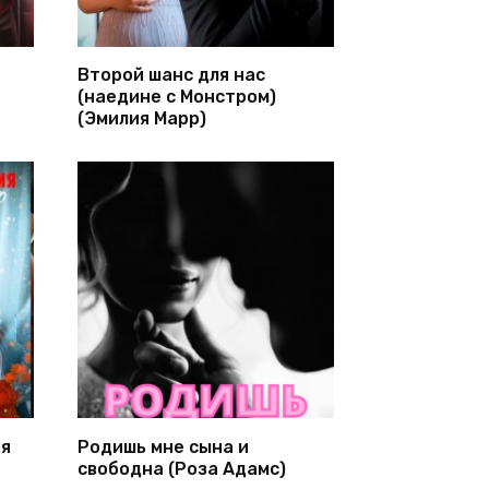
Второй шанс для нас
(наедине с Монстром)
(Эмилия Марр)
ня
Родишь мне сына и
свободна (Роза Адамс)