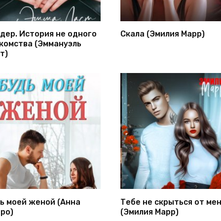
дер. История не одного
Скала (Эмилия Марр)
комства (Эммануэль
т)
ь моей женой (Анна
Тебе не скрыться от ме
ро)
(Эмилия Марр)