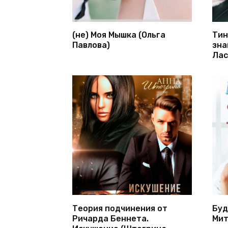
(не) Моя Мышка (Ольга
Тин
Павлова)
зна
Лас
Теория подчинения от
Буд
Ричарда Беннета.
Мит