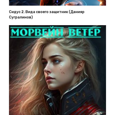
Сидус 2. Вида своего защитник (Данияр
Сугралинов)