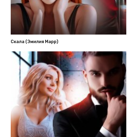
Скала (Эмилия Марр)