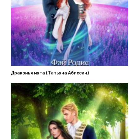
Драконья мята (Татьяна Абиссин)