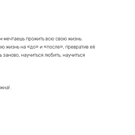
кем мечтаешь прожить всю свою жизнь.
мою жизнь на «до» и «после», превратив её
ь заново, научиться любить, научиться
на!..