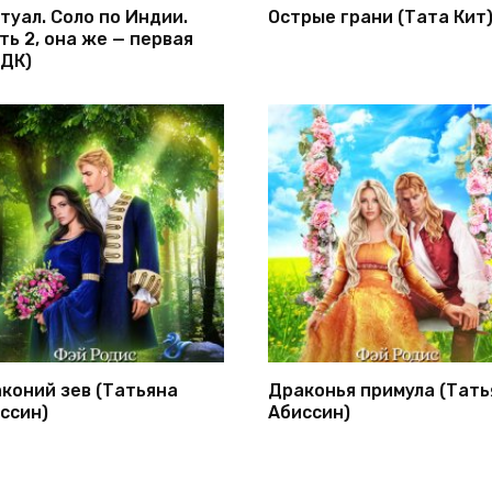
туал. Соло по Индии.
Острые грани (Тата Кит
ть 2, она же — первая
ДК)
коний зев (Татьяна
Драконья примула (Тать
ссин)
Абиссин)