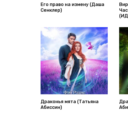
Его право на измену (Даша
Вир
Сенклер)
Час
(ИД
Драконья мята (Татьяна
Дра
Абиссин)
Аби