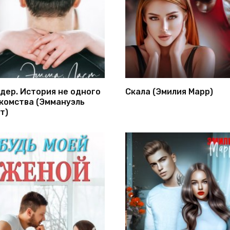
дер. История не одного
Скала (Эмилия Марр)
комства (Эммануэль
т)