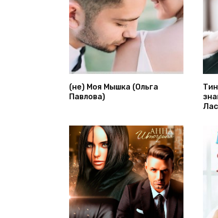
(не) Моя Мышка (Ольга
Тин
Павлова)
зна
Лас