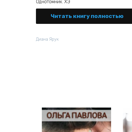
Однотомник. ХЭ
Читать книгу полностью
Диана Ярук