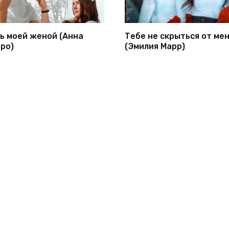
ь моей женой (Анна
Тебе не скрыться от ме
ро)
(Эмилия Марр)