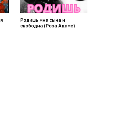
ня
Родишь мне сына и
свободна (Роза Адамс)