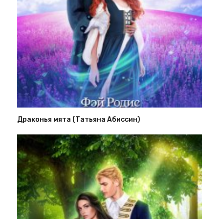
Драконья мята (Татьяна Абиссин)