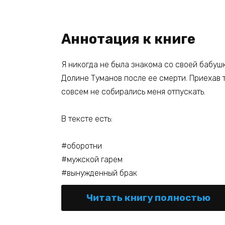
Аннотация к книге
Я никогда не была знакома со своей бабушк
Долине Туманов после ее смерти. Приехав т
совсем не собирались меня отпускать.
В тексте есть:
#оборотни
#мужской гарем
#вынужденный брак
Читать книгу полностью