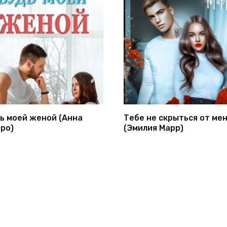
ь моей женой (Анна
Тебе не скрыться от ме
ро)
(Эмилия Марр)