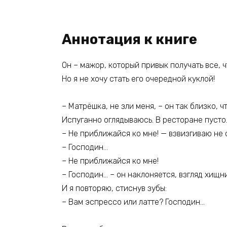
Аннотация к книге
Он – мажор, который привык получать все, ч
Но я не хочу стать его очередной куклой!
– Матрёшка, не зли меня, – он так близко, ч
Испуганно оглядываюсь. В ресторане пусто
– Не приближайся ко мне! — взвизгиваю не 
– Господин…
– Не приближайся ко мне!
– Господин… – он наклоняется, взгляд хищни
И я повторяю, стиснув зубы:
– Вам эспрессо или латте? Господин…