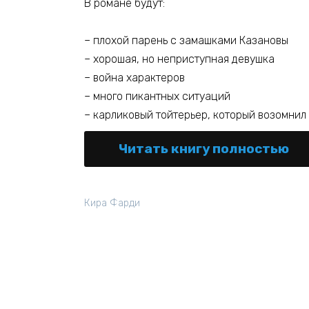
В романе будут:
– плохой парень с замашками Казановы
– хорошая, но неприступная девушка
– война характеров
– много пикантных ситуаций
– карликовый тойтерьер, который возомнил
Читать книгу полностью
Кира Фарди