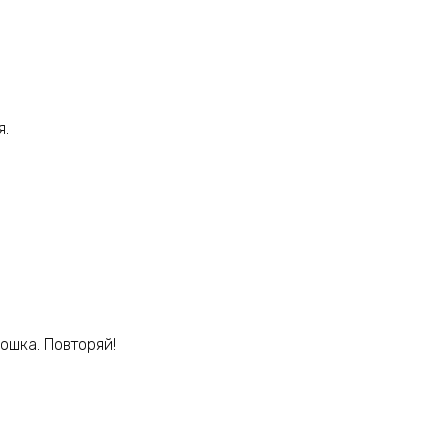
я.
ошка. Повторяй!