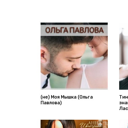
(не) Моя Мышка (Ольга
Тин
Павлова)
зна
Лас