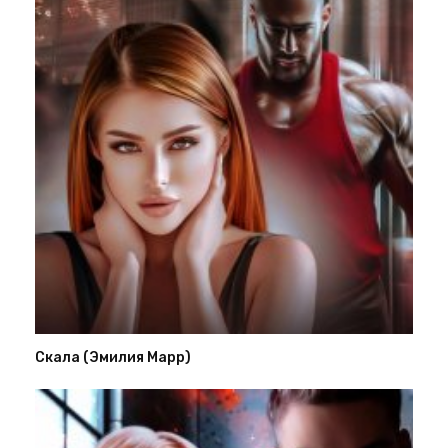
Скала (Эмилия Марр)