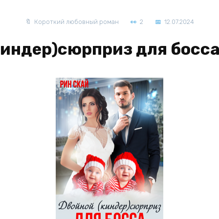
Короткий любовный роман
2
12.07.2024
индер)сюрприз для босса