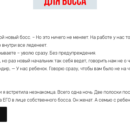
й новый босс. – Но это ничего не меняет. На работе у нас 
 внутри все леденеет.
грываете – уволю сразу. Без предупреждения.
 но раз новый начальник так себя ведет, говорить нам не о ч
дир, — У нас ребенок. Говорю сразу, чтобы вам было не на ч
 я встретила незнакомца. Всего одна ночь. Две полоски пос
а ЕГО в лице собственного босса. Он женат. А семью с ребе