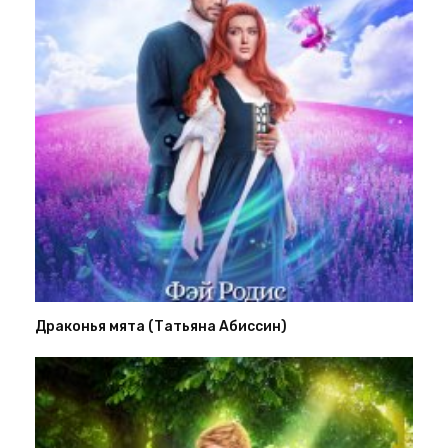
Драконья мята (Татьяна Абиссин)