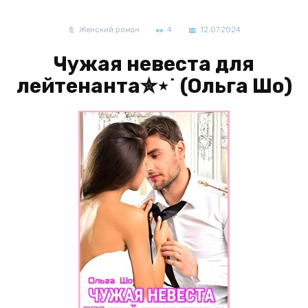
Женский роман
4
12.07.2024
Чужая невеста для
лейтенанта✮⋆˙ (Ольга Шо)