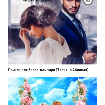
Приказ для босса-вампира (Татьяна Абиссин)