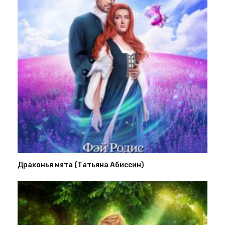
Драконья мята (Татьяна Абиссин)