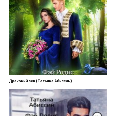
Драконий зев (Татьяна Абиссин)