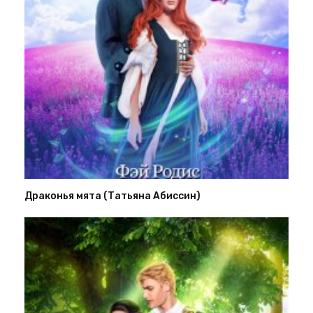
Драконья мята (Татьяна Абиссин)