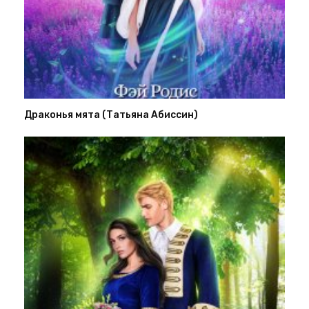
Драконья мята (Татьяна Абиссин)