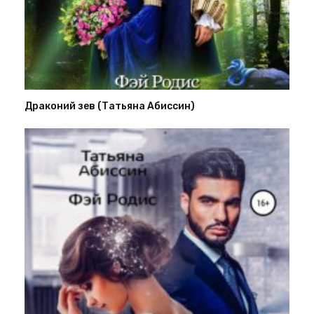
Драконий зев (Татьяна Абиссин)