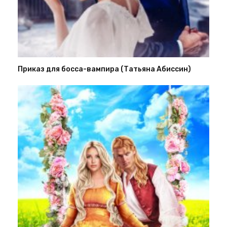
Приказ для босса-вампира (Татьяна Абиссин)