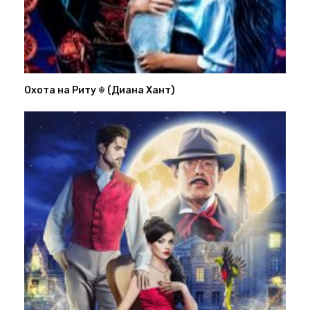
Охота на Риту ☬ (Диана Хант)