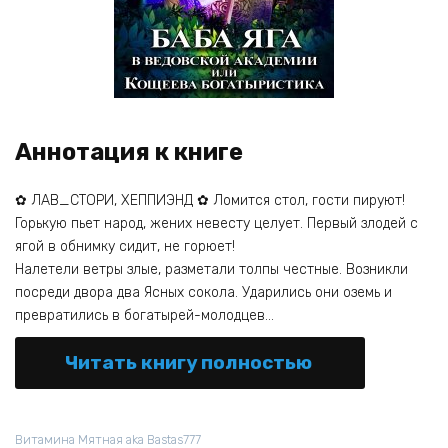
Аннотация к книге
✿ ЛАВ_СТОРИ, ХЕППИЭНД ✿ Ломится стол, гости пируют!
Горькую пьет народ, жених невесту целует. Первый злодей с
ягой в обнимку сидит, не горюет!
Налетели ветры злые, разметали толпы честные. Возникли
посреди двора два Ясных сокола. Ударились они оземь и
превратились в богатырей-молодцев…
Читать книгу полностью
Витамина Мятная aka Bastas777