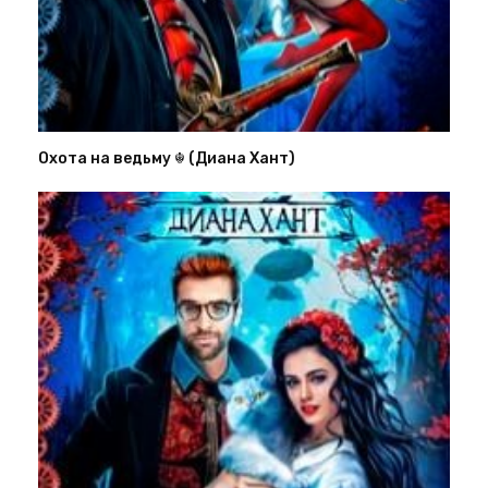
Охота на ведьму ☬ (Диана Хант)