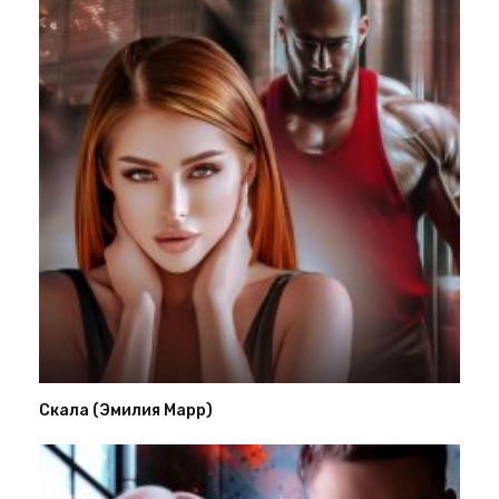
Скала (Эмилия Марр)