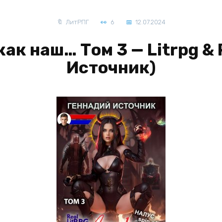
ЛитРПГ
6
12.07.2024
как наш… Том 3 — Litrpg &
Источник)