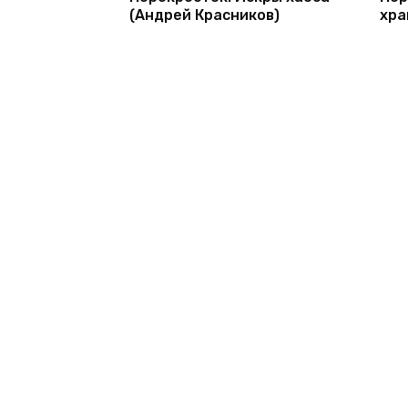
(Андрей Красников)
хра
© 2026 1bookva.ru