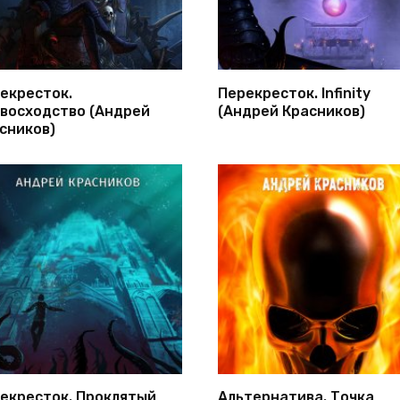
екресток.
Перекресток. Infinity
восходство (Андрей
(Андрей Красников)
сников)
екресток. Проклятый
Альтернатива. Точка