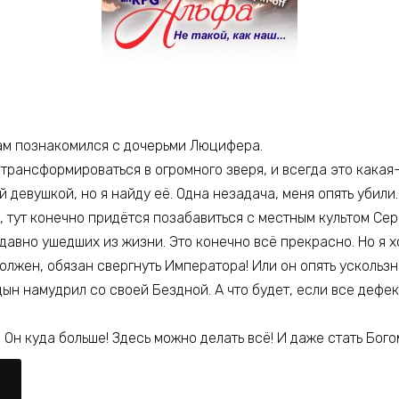
 там познакомился с дочерьми Люцифера.
 трансформироваться в огромного зверя, и всегда это какая
девушкой, но я найду её. Одна незадача, меня опять убили. 
 тут конечно придётся позабавиться с местным культом Сер
давно ушедших из жизни. Это конечно всё прекрасно. Но я х
должен, обязан свергнуть Императора! Или он опять ускользн
ын намудрил со своей Бездной. А что будет, если все дефек
. Он куда больше! Здесь можно делать всё! И даже стать Бого