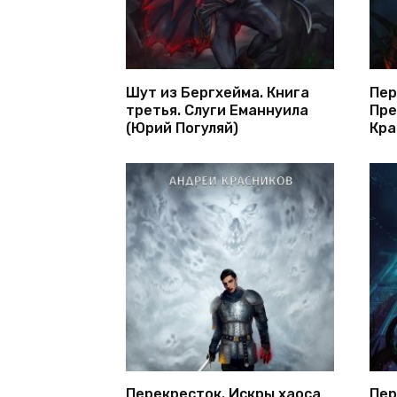
Шут из Бергхейма. Книга
Пер
третья. Слуги Еманнуила
Пре
(Юрий Погуляй)
Кра
Перекресток. Искры хаоса
Пер