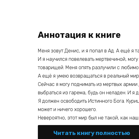
Аннотация к книге
Меня зовут Денис, и я попал в Ад. А ещё я
И я научился повелевать мертвечиной, могу
товарищей. Меня опять разлучили с любимой 
А ещё я умею возвращаться в реальный мир,
Сейчас я могу поднимать из мертвых армии 
выбраться из гарема, будь он неладен. И я 
Я должен освободить Истинного Бога. Куриц
может и ничего хорошего.
Невероятно, этот мир был не такой, как наш
Читать книгу полностью