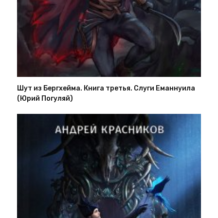
Шут из Бергхейма. Книга третья. Слуги Еманнуила
(Юрий Погуляй)