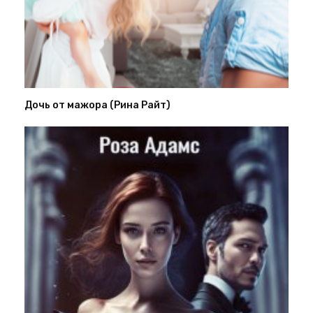
Дочь от мажора (Рина Райт)