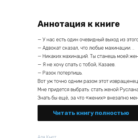
Аннотация к книге
— У нас есть один очевидный выход из этог
— Адвокат сказал, что любые махинации. ..
— Никаких махинаций. Ты станешь моей жен
— Я не хочу спать с тобой, Казаев.
— Разок потерпишь.
Вот уж точно одним разом этот извращенец
Мне придется выбрать: стать женой Руслана
Знать бы ещё, за что «жених» внезапно ме
Читать книгу полностью
Аля Кьют