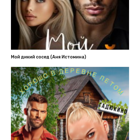
Мой дикий сосед (Аня Истомина)