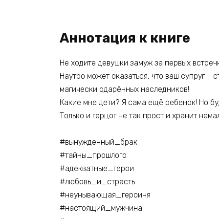
Аннотация к книге
Не ходите девушки замуж за первых встречн
Наутро может оказаться, что ваш супруг – 
магически одарённых наследников!
Какие мне дети? Я сама ещё ребенок! Но бу
Только и герцог не так прост и хранит нема
#вынужденный_брак
#тайны_прошлого
#адекватные_герои
#любовь_и_страсть
#неунывающая_героиня
#настоящий_мужчина