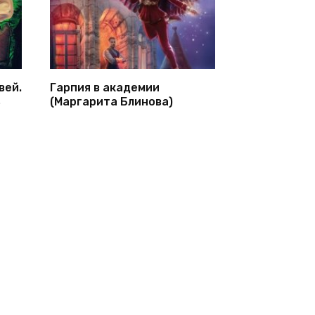
вей.
Гарпия в академии
ь
(Маргарита Блинова)