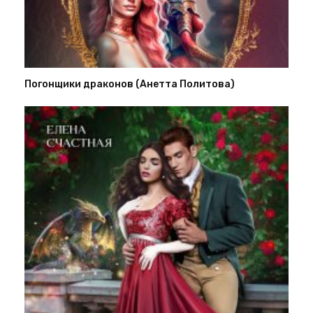
Погонщики драконов (Анетта Политова)