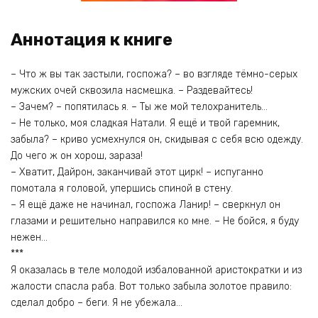
Аннотация к книге
– Что ж вы так застыли, госпожа? – во взгляде тёмно-серых
мужских очей сквозила насмешка. – Раздевайтесь!
– Зачем? – попятилась я. – Ты же мой телохранитель…
– Не только, моя сладкая Натали. Я ещё и твой гаремник,
забыла? – криво усмехнулся он, скидывая с себя всю одежду.
До чего ж он хорош, зараза!
– Хватит, Дайрон, заканчивай этот цирк! – испуганно
помотала я головой, упершись спиной в стену.
– Я ещё даже не начинал, госпожа Ланир! – сверкнул он
глазами и решительно направился ко мне. – Не бойся, я буду
нежен…
***
Я оказалась в теле молодой избалованной аристократки и из
жалости спасла раба. Вот только забыла золотое правило:
сделал добро – беги. Я не убежала…