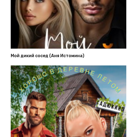
Мой дикий сосед (Аня Истомина)