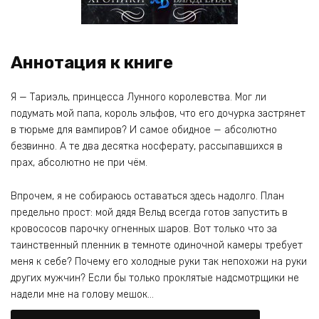
Аннотация к книге
Я — Тариэль, принцесса Лунного королевства. Мог ли
подумать мой папа, король эльфов, что его дочурка застрянет
в тюрьме для вампиров? И самое обидное — абсолютно
безвинно. А те два десятка носферату, рассыпавшихся в
прах, абсолютно не при чём.
Впрочем, я не собираюсь оставаться здесь надолго. План
предельно прост: мой дядя Вельд всегда готов запустить в
кровососов парочку огненных шаров. Вот только что за
таинственный пленник в темноте одиночной камеры требует
меня к себе? Почему его холодные руки так непохожи на руки
других мужчин? Если бы только проклятые надсмотрщики не
надели мне на голову мешок…