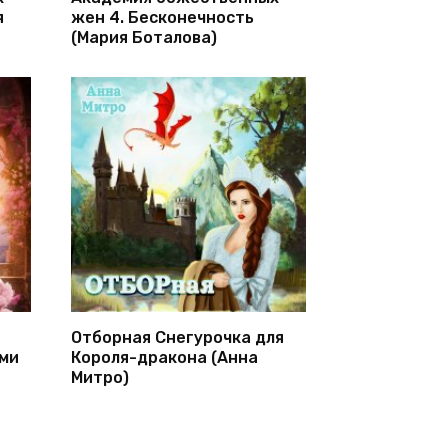
я
жен 4. Бесконечность
(Мария Боталова)
Отборная Снегурочка для
Эми
Короля-дракона (Анна
Митро)