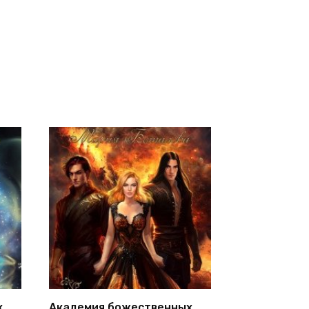
х
Академия божественных