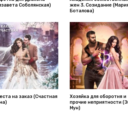
изавета Соболянская)
жен 3. Созидание (Мари
Боталова)
еста на заказ (Счастная
Хозяйка для оборотня и
на)
прочие неприятности (
Мун)