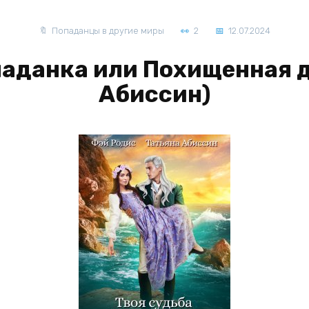
Попаданцы в другие миры
2
12.07.2024
паданка или Похищенная 
Абиссин)