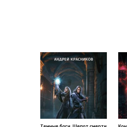
Темные боги. Шепот смерти
Кон