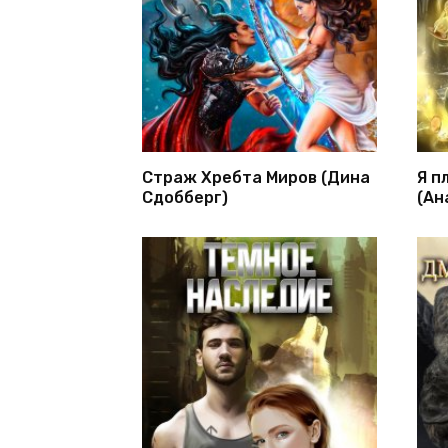
Страж Хребта Миров (Дина
Я п
Сдобберг)
(Ан