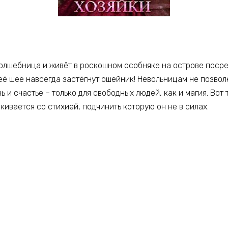
олшебница и живёт в роскошном особняке на острове посре
а её шее навсегда застёгнут ошейник! Невольницам не позво
ь и счастье – только для свободных людей, как и магия. Вот
кивается со стихией, подчинить которую он не в силах.