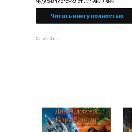
Чудесная обложка от Сильвии Лайм.
Читать книгу полностью
Мария Фир