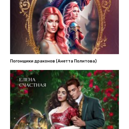
Погонщики драконов (Анетта Политова)