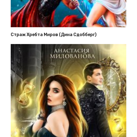
Страж Хребта Миров (Дина Сдобберг)