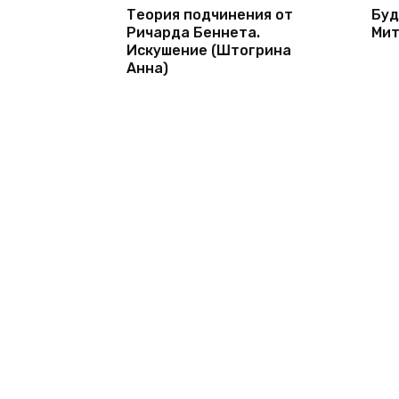
Теория подчинения от
Буд
Ричарда Беннета.
Мит
Искушение (Штогрина
Анна)
© 2026 1bookva.ru