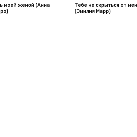
ь моей женой (Анна
Тебе не скрыться от ме
ро)
(Эмилия Марр)