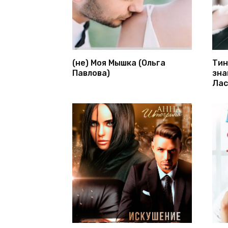
(не) Моя Мышка (Ольга
Тин
Павлова)
зна
Лас