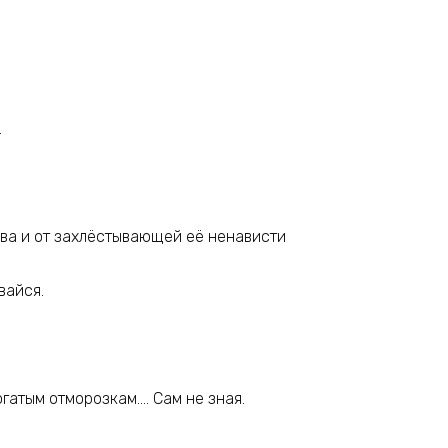
.
ава и от захлёстывающей её ненависти
вайся.
огатым отморозкам…. Сам не зная.