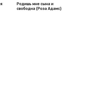
ня
Родишь мне сына и
свободна (Роза Адамс)