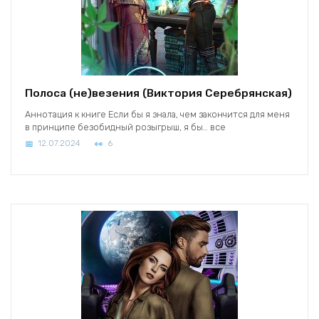
Полоса (не)везения (Виктория Серебрянская)
Аннотация к книге Если бы я знала, чем закончится для меня
в принципе безобидный розыгрыш, я бы… все
12.07.2024
6