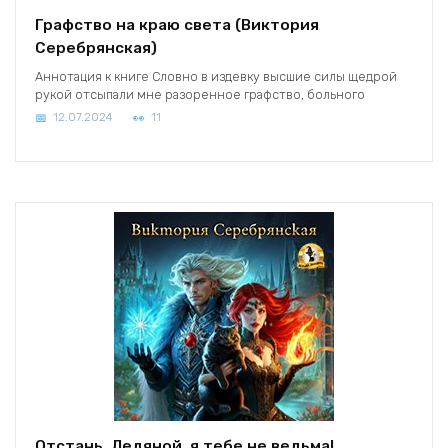
Графство на краю света (Виктория
Серебрянская)
Аннотация к книге Словно в издевку высшие силы щедрой
рукой отсыпали мне разоренное графство, больного
12.07.2024
11
Отстань, Ледяной, я тебе не ведьма!