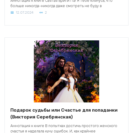
Аннотация к книге Святая Бригитта! Я тебе клянусь, что
больше никогда-никогда даже смотреть не буду в
12.07.2024
2
Подарок судьбы или Счастье для попаданки
(Виктория Серебрянская)
Аннотация к книге В попытках достичь простого женского
счастья я наделала кучу ошибок. И, как крайнее